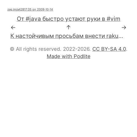
zag.im
/a42B1
7:35 on 2009-10-14
От #java быстро устают руки в #vim
←
↑
→
К настойчивым просьбам внести rakudo в дерево портов FreeBSD добавился еще народ: http://tinyurl.com/ylguwkg #rakudo #perl6
© All rights reserved. 2022-2026.
CC BY-SA 4.0
.
Made with Podlite