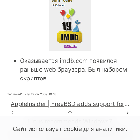
Оказывается imdb.com появился
раньше web браузера. Был набором
скриптов
zag.im
/a42F2
19:42 on 2009-10-18
AppleInsider | FreeBSD adds support for Snow Leopard's Grand Central Dispatch
←
↑
→
Linus recommends Windows7
Сайт использует cookie для аналитики.
© All rights reserved. 2022-2026.
CC BY-SA 4.0
.