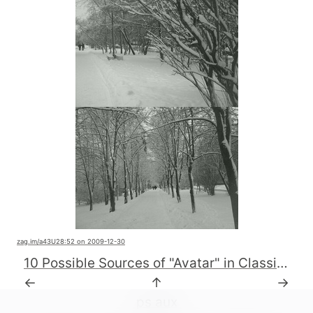
zag.im
/a43U2
8:52 on 2009-12-30
10 Possible Sources of "Avatar" in Classic Science Fiction #avatarmovie
←
↑
→
ps aux