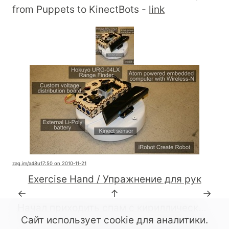
from Puppets to KinectBots -
link
zag.im
/a48u1
7:50 on 2010-11-21
Exercise Hand / Упражнение для рук
←
↑
→
Начал приходить спам с кириллическими доменами.
Сайт использует cookie для аналитики.