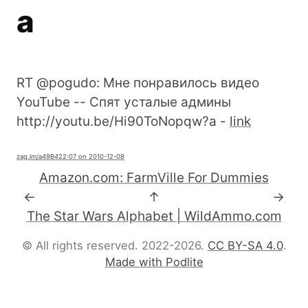
a
RT @pogudo: Мне понравилось видео
YouTube -- Спят усталые админы
http://youtu.be/Hi90ToNopqw?a -
link
zag.im
/a49B4
22:07 on 2010-12-08
Amazon.com: FarmVille For Dummies
←
↑
→
The Star Wars Alphabet | WildAmmo.com
© All rights reserved. 2022-2026.
CC BY-SA 4.0
.
Made with Podlite