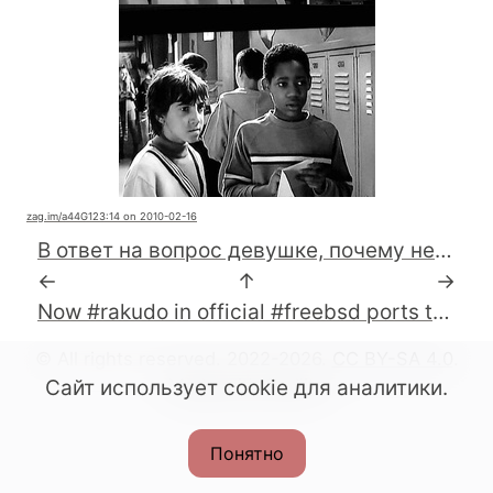
zag.im
/a44G1
23:14 on 2010-02-16
В ответ на вопрос девушке, почему нет у нее твиттера получил ответ : "не хочу, чтобы за мной следили" ...
←
↑
→
Now #rakudo in official #freebsd ports tree !
© All rights reserved. 2022-2026.
CC BY-SA 4.0
.
Made with Podlite
Сайт использует cookie для аналитики.
Понятно