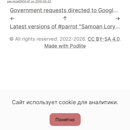
zag.im
/a45N1
4:47 on 2010-04-23
Government requests directed to Google and YouTube
←
↑
→
Latest versions of #parrot "Samoan Lory" and #rakudo "Moscow" now available in #Freebsd ports tree
© All rights reserved. 2022-2026.
CC BY-SA 4.0
.
Made with Podlite
Сайт использует cookie для аналитики.
Понятно