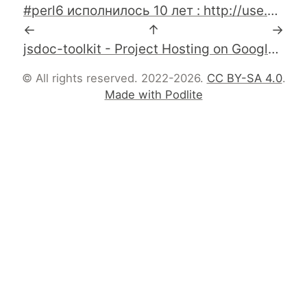
#perl6 исполнилось 10 лет : http://use.perl.org/~masak/journal/40451 , http://news.ycombinator.com/item?id=1526575
←
↑
→
jsdoc-toolkit - Project Hosting on Google Code
© All rights reserved. 2022-2026.
CC BY-SA 4.0
.
Made with Podlite