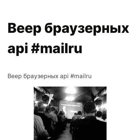
Веер браузерных
api #mailru
Веер браузерных api #mailru