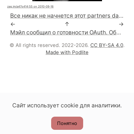
zag.im
/a47o4
14:55 on 2010-09-16
Все никак не начнется этот partners day #mailru
←
↑
→
Мэйл сообщил о готовности OAuth. Обещают пресс релиз в ближайшие пару недель. #mailru
© All rights reserved. 2022-2026.
CC BY-SA 4.0
.
Made with Podlite
Сайт использует cookie для аналитики.
Понятно