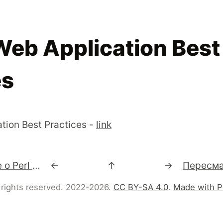
Web Application Best
es
tion Best Practices -
link
Статус книги "Все о Perl 6"
←
↑
→
 rights reserved. 2022-2026.
CC BY-SA 4.0
.
Made with P