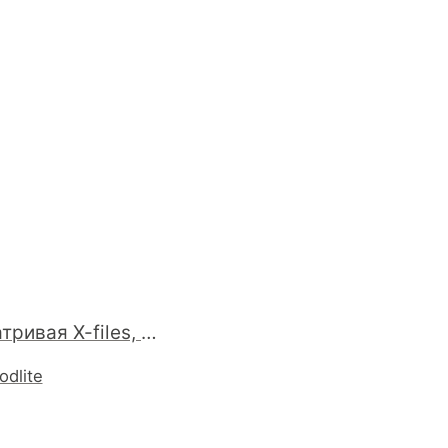
Пересматривая X-files, встретил "Kill Switch" ( сезон 5 серия 11). Просто бесподобно, причем снята серия за год до Matrix. http://www.imdb.com/title/tt0751150/
odlite