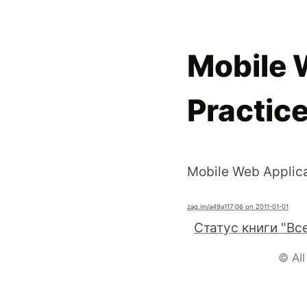
Mobile 
Practic
Mobile Web Applica
zag.im
/a49a1
17:06 on 2011-01-01
© All