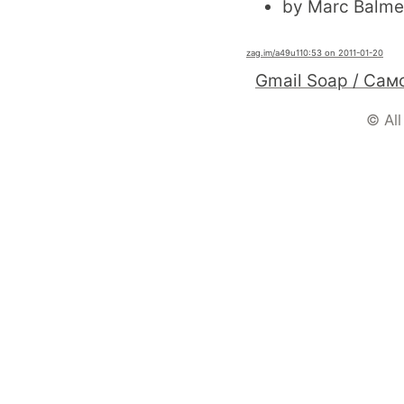
by Marc Balmer
zag.im
/a49u1
10:53 on 2011-01-20
© All