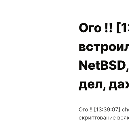
Ого !! 
встроил
NetBSD,
дел, да
Ого !! [13:39:07] 
скриптование всяк