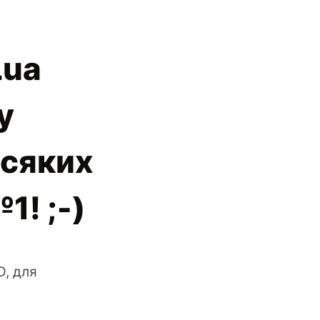
Lua
у
всяких
1! ;-)
D, для