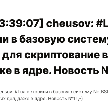
[13:39:07] cheusov: #
и в базовую систем
 для скриптование 
же в ядре. Новость №
cheusov: #Lua встроили в базовую систему NetBS
их дел, даже в ядре. Новость №1! ;-)