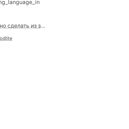
ting_language_in
Что можно сделать из зажигалок?
odlite