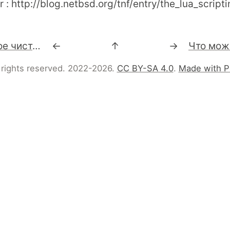
 : http://blog.netbsd.org/tnf/entry/the_lua_scrip
Gmail Soap / Самое чистое мыло - http://juliasegal.tumblr.com/post/2788927364 (via http://ff.im/wAWeH)
←
↑
→
 rights reserved. 2022-2026.
CC BY-SA 4.0
.
Made with P