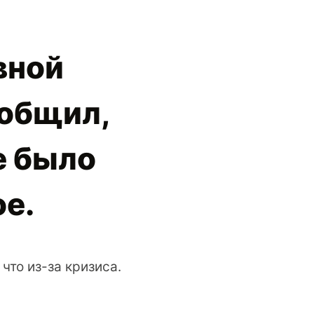
вной
ообщил,
е было
е.
что из-за кризиса.