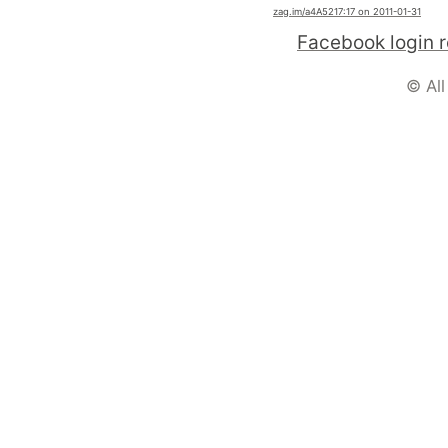
zag.im
/a4A52
17:17 on 2011-01-31
Facebook login 
© All