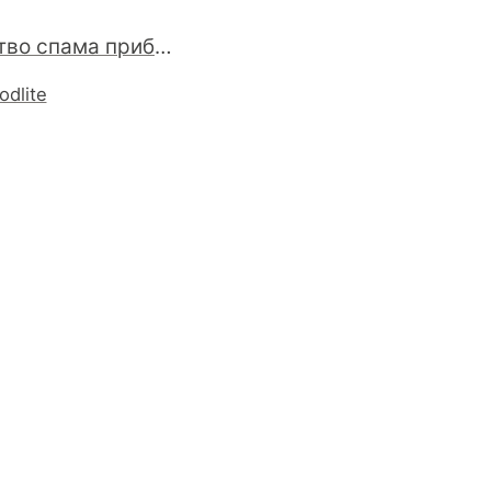
Количество спама приближается к докризисному состоянию : 2069 МБ (27 %) из 7546 МБ. Хочется связать с ростом цен на нефть ...
odlite