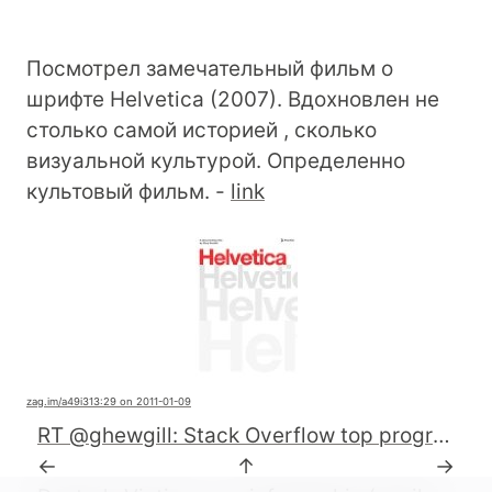
Посмотрел замечательный фильм о
шрифте Helvetica (2007). Вдохновлен не
столько самой историей , сколько
визуальной культурой. Определенно
культовый фильм. -
link
zag.im
/a49i3
13:29 on 2011-01-09
RT @ghewgill: Stack Overflow top programming questions in ebook format for Kindle: http://meta.stackoverflow.com/q/74399/893 #stackoverflow #kindle
←
↑
→