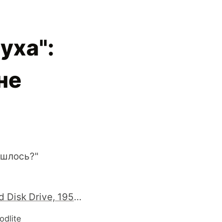
уха":
не
ошлось?"
5MB Hard Disk Drive, 1956 | Retronaut
odlite