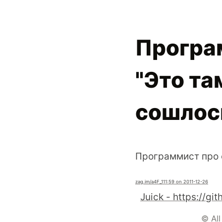
Програ
"Это та
сошлос
Программист про ф
zag.im
/a4F_1
11:59 on 2011-12-26
© All