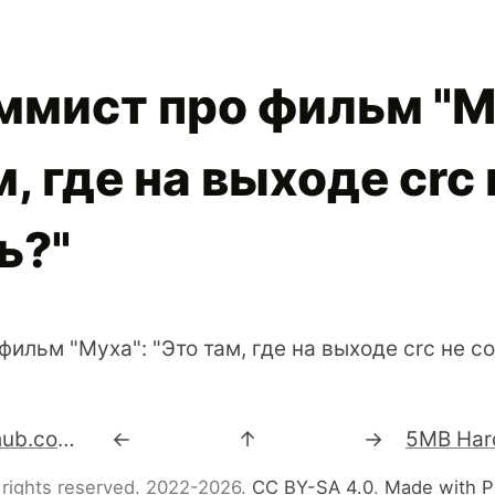
ммист про фильм "М
м, где на выходе crc 
ь?"
ильм "Муха": "Это там, где на выходе crc не с
Juick - https://github.com/juick
←
↑
→
 rights reserved. 2022-2026.
CC BY-SA 4.0
.
Made with P