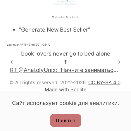
"Generate New Best Seller"
zag.im
/a4AF1
5:42 on 2011-02-10
book lovers never go to bed alone
←
↑
→
RT @AnatolyUnix: "Начните заниматься тем, что вам нравится, и вам не придется работать ни одного дня в жизни". Конфуций
© All rights reserved. 2022-2026.
CC BY-SA 4.0
.
Made with Podlite
Сайт использует cookie для аналитики.
Понятно