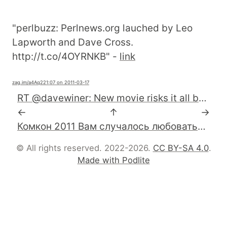
"perlbuzz: Perlnews.org lauched by Leo
Lapworth and Dave Cross.
http://t.co/4OYRNKB" -
link
zag.im
/a4Aq2
21:07 on 2011-03-17
RT @davewiner: New movie risks it all by launching on BitTorrent and DVD simutaneously. http://r2.ly/8cjb
←
↑
→
Комкон 2011 Вам случалось любоваться Игрой? Ее гениальностью... Сотни людей живут полноценной жизнью... в игре
© All rights reserved. 2022-2026.
CC BY-SA 4.0
.
Made with Podlite