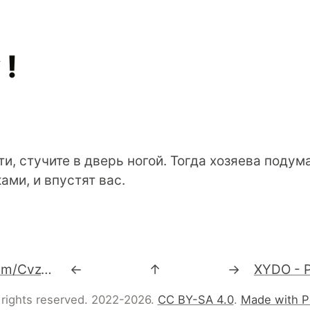
 !
ти, стучите в дверь ногой. Тогда хозяева подум
ами, и впустят вас.
Багz (via http://ff.im/CvzTF)
←
↑
→
 rights reserved. 2022-2026.
CC BY-SA 4.0
.
Made with P