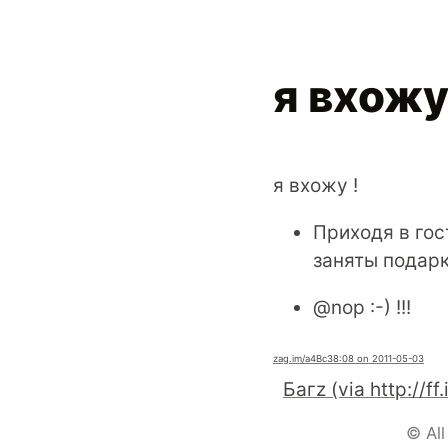
я вхожу
я вхожу !
Приходя в гос
заняты подарк
@nop :-) !!!
zag.im
/a4Bc3
8:08 on 2011-05-03
© All