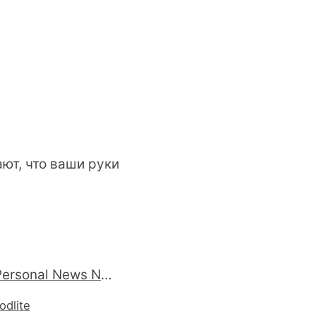
ают, что ваши руки
XYDO - Personal News Network."XYDO appears to be leaning heavily on social collaborative filtering to divine the top news for you"
odlite