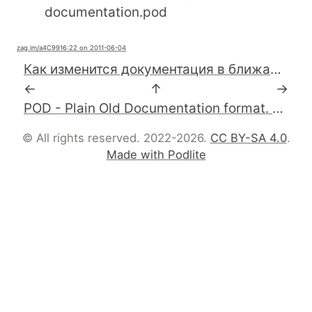
documentation.pod
zag.im
/a4C99
16:22 on 2011-06-04
Как изменится документация в ближайшем будущем?Perl 6 Pod - границ между кодом документацией по нему нет.Скоро на #devconf_ru
←
↑
→
POD - Plain Old Documentation format. Perl 6 Pod - просто Pod. #perl
© All rights reserved. 2022-2026.
CC BY-SA 4.0
.
Made with Podlite