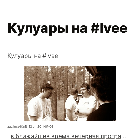
Кулуары на #lvee
Кулуары на #lvee
zag.im
/a4Cc1
8:13 on 2011-07-02
в ближайшее время вечерняя программа продолжится музыкальным выступлением #lvee