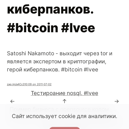
киберпанков.
#bitcoin #lvee
Satoshi Nakamoto - выходит через tor и
является экспертом в криптографии,
герой киберпанков. #bitcoin #lvee
zag.im
/a4Cc3
10:09 on 2011-07-02
Тестироание nosql. #lvee
←
↑
→
Пример бизнеса с opensource кодом. #lvee
Сайт использует cookie для аналитики.
© All rights reserved. 2022-2026.
CC BY-SA 4.0
.
Made with Podlite