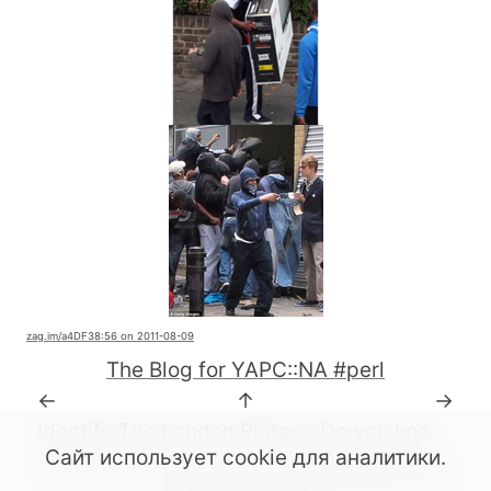
zag.im
/a4DF3
8:56 on 2011-08-09
The Blog for YAPC::NA #perl
←
↑
→
Identify The London Rioters. Do you know this person ?
Сайт использует cookie для аналитики.
© All rights reserved. 2022-2026.
CC BY-SA 4.0
.