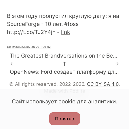
В этом году пропустил круглую дату: я на
SourceForge - 10 лет. #foss
http://t.co/TJ2Y4jn -
link
zag.im
/a4De3
7:02 on 2011-09-02
The Greatest Brandversations on the Behance Network
←
↑
→
OpenNews: Ford создает платформу для разработки открытых дополнений к автомобильной информационной системе
© All rights reserved. 2022-2026.
CC BY-SA 4.0
.
Made with Podlite
Сайт использует cookie для аналитики.
Понятно