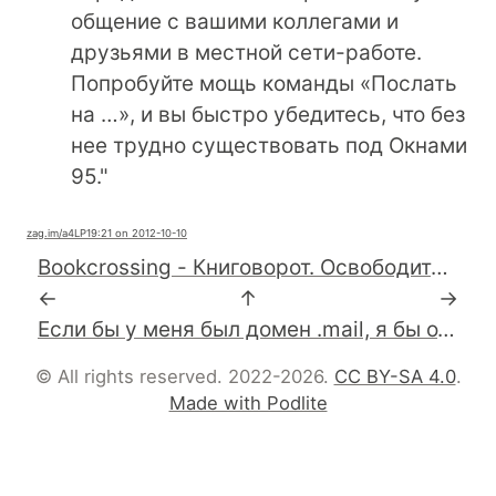
общение с вашими коллегами и
друзьями в местной сети-работе.
Попробуйте мощь команды «Послать
на …», и вы быстро убедитесь, что без
нее трудно существовать под Окнами
95."
zag.im
/a4LP1
9:21 on 2012-10-10
Bookcrossing - Книговорот. Освободите книги.
←
↑
→
Если бы у меня был домен .mail, я бы отдал ru.mail бесплатно
© All rights reserved. 2022-2026.
CC BY-SA 4.0
.
Made with Podlite