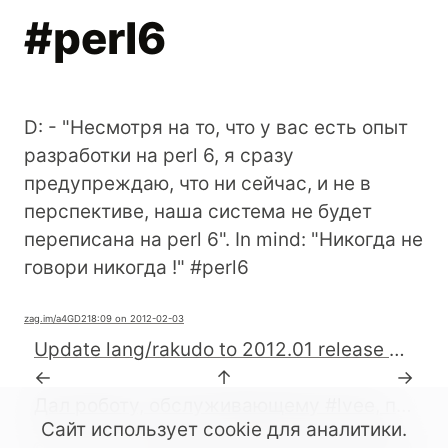
#perl6
D: - "Несмотря на то, что у вас есть опыт
разработки на perl 6, я сразу
предупреждаю, что ни сейчас, и не в
перспективе, наша система не будет
переписана на perl 6". In mind: "Никогда не
говори никогда !" #perl6
zag.im
/a4GD2
18:09 on 2012-02-03
Update lang/rakudo to 2012.01 release of Rakudo * #perl6 #FreeBSD (PR:http://www.freebsd.org/cgi/query-pr.cgi?pr=164732)
←
↑
→
Дал роботу, обслуживающему #lvee, последние указания. Может успею перед поездом выспаться.
Сайт использует cookie для аналитики.