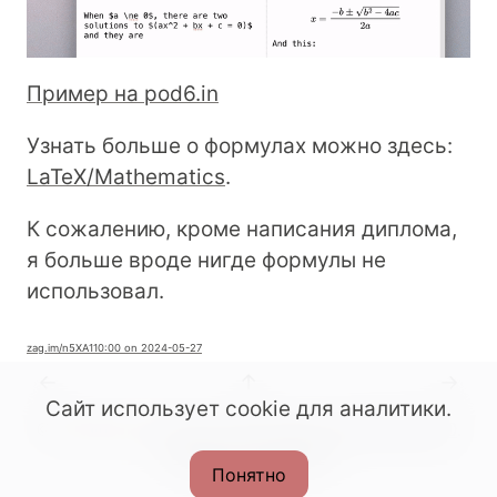
Пример на pod6.in
Узнать больше о формулах можно здесь:
LaTeX/Mathematics
.
К сожалению, кроме написания диплома,
я больше вроде нигде формулы не
использовал.
zag.im
/n5XA1
10:00 on 2024-05-27
←
↑
→
Сайт использует cookie для аналитики.
© All rights reserved. 2022-2026.
CC BY-SA 4.0
.
Made with Podlite
Понятно