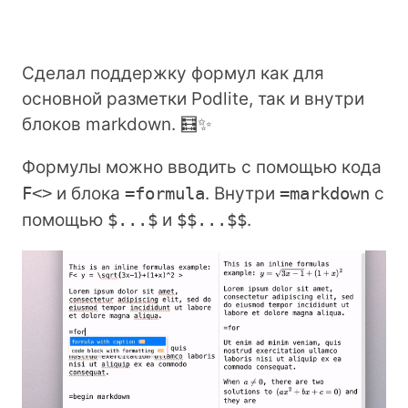
Сделал поддержку формул как для
основной разметки Podlite, так и внутри
блоков markdown. 🧮✨
Формулы можно вводить с помощью кода
F<>
и блока
=formula
. Внутри
=markdown
с
помощью
$...$
и
$$...$$
.