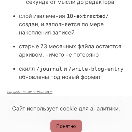
— секунда от мысли до редактора
слой извлечения
10-extracted/
создан, и заполняется по мере
накопления записей
старые 73 месячных файла остаются
архивом, ничего не потеряно
скилл
/journal
и
/write-blog-entry
обновлены под новый формат
zag.im
/a5h31
10:02 on 2026-03-11
←
↑
→
Сайт использует cookie для аналитики.
© All rights reserved. 2022-2026.
CC BY-SA 4.0
.
Made with Podlite
Понятно