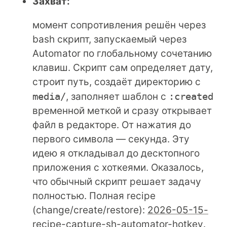
Захват:
момент сопротивления решён через
bash скрипт, запускаемый через
Automator по глобальному сочетанию
клавиш. Скрипт сам определяет дату,
строит путь, создаёт директорию с
media/
, заполняет шаблон с
:created
временной меткой и сразу открывает
файл в редакторе. От нажатия до
первого символа — секунда. Эту
идею я откладывал до десктопного
приложения с хоткеями. Оказалось,
что обычный скрипт решает задачу
полностью. Полная recipe
(change/create/restore):
2026-05-15-
recipe-capture-sh-automator-hotkey
.