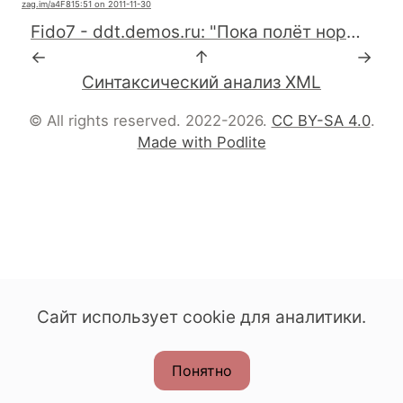
zag.im
/a4F81
5:51 on 2011-11-30
Fido7 - ddt.demos.ru: "Пока полёт нормальный. Для топика можно заметить, что теперь это jail в 8-ке, которая запущена в линуксовом KVM-е :-)) Да, и всё это лежит на NetApp-е. [Bazinga!] " - http://groups.google.com/group/fido7.ru.unix.bsd/browse_thread/thread/d3dcb2a7db817360?hl=ru
←
↑
→
Синтаксический анализ XML
© All rights reserved. 2022-2026.
CC BY-SA 4.0
.
Made with Podlite
Сайт использует cookie для аналитики.
Понятно