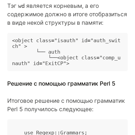
Тэг
wd
является корневым, а его
содержимое должно в итоге отобразиться
в виде некой структуры в памяти:
<object class="isauth" id="auth_swit
ch" >

        └── auth

            └──<object class="comp_u
Решение с помощью грамматик Perl 5
Итоговое решение с помощью грамматик
Perl 5 получилось следующее:
    use Regexp::Grammars;
