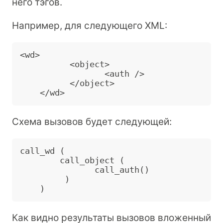
него тэгов.
Например, для следующего XML:
<wd>

          <object>

                 <auth />

          </object>

Схема вызовов будет следующей:
call_wd (

        call_object ( 

               call_auth()

         )

Как видно результаты вызовов вложенный