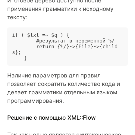
Итоговое дерево доступно после
применения грамматики к исходному
тексту:
if ( $txt =~ $q ) {

        #результат в переменной %/ 

        return {%/}->{File}->{child
s};

Наличие параметров для правил
позволяет сократить количество кода и
делает грамматики отдельным языком
программирования.
Решение с помощью XML::Flow
Так как целью является синтаксическое