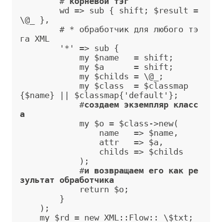
        # 
корневой тэг
        wd =
>
 sub { shift; $result = 
\@_ },

        # * обработчик для любого тэ
га XML

        '*' =
>
 sub {

            my $name   = shift;

            my $a      = shift;

            my $childs = \@_;

            my $class  = $classmap
{$name} || $classmap{'default'};

            #
создаем экземпляр класс
а
            my $o = $class-
>
new(

                name   =
>
 $name,

                attr   =
>
 $a,

                childs =
>
 $childs

            );

            #
и возвращаем его как ре
зультат обработчика
            return $o;

        }

    );

    my $rd = new XML::Flow:: \$txt;
