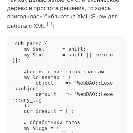
дерево и простота решения, то здесь
пригодилась библиотека XML::FLow для
[
1
]
работы с XML
:
 sub parse {

    my $self     = shift;

    my $txt      = shift || return 
[];

    #Соответствие тэгов классам

    my %classmap = (

        object    =
>
 'WebDAO::Lexe
r::object',

        default   =
>
 'WebDAO::Lexe
r::any_tag',

    );

    our $result = [];

    # обработчики тэгов

    my %tags = (
