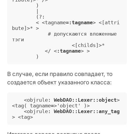
        )

        |

        (?:

        < <tagname=
:tagname
>
 <[attri
bute]>* 
>
            # допускаются вложенные 
тэги

                    <[childs]>*

           </ <
:tagname
>
>
В случае, если правило совпадает, то
создается объект указанного класса:
    <objrule: 
WebDAO::Lexer::object
>
<tag( tagname=>'object' )
>
    <objrule: 
WebDAO::Lexer::any_tag
>