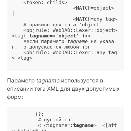
    <token: childs>           

                     <MATCH=object> 
|

                     <MATCH=any_tag> 

    # правило для тэга 'object' 

    <objrule: WebDAO::Lexer::object> 
<tag( 
tagname
=
>
'object'
 )
>
>
    #если параметр 
tagname
 не указа
н, то допускается любой тэг

    <objrule: WebDAO::Lexer::any_tag
> <tag>

Параметр
tagname
используется в
описании тэга XML для двух допустимых
форм:
        (?:

         # пустой тэг

         < <tagname=
:tagname
>
  <[att
ribute]>* /
>