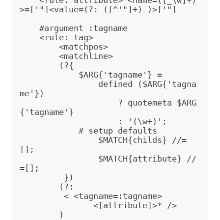
    <rule: attribute> <name=([_\w]+)
>=['"]<value=(?: ([^'"]+) )>['"]

    #argument :tagname

    <rule: tag>

        <matchpos>

        <matchline>

        (?{  

            $ARG{'tagname'} = 

                defined ($ARG{'tagna
me'}) 

                    ? quotemeta $ARG
{'tagname'}

                    : '(\w+)';

            # setup defaults

                $MATCH{childs} //=
[];

                $MATCH{attribute} //
=[];

         })

        (?:         

         < <tagname=:tagname> 

               <[attribute]>* /
>
        )
