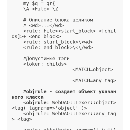
    my $q = qr{

    \A <File> \Z

    # Описание блока целиком

    # <wd>...</wd>

    <rule: File><start_block> <[chil
ds]>+ <end_block>

    <rule: start_block>\<wd>

    <rule: end_block>\<\/wd>

    #Допустимые тэги

    <token: childs>           

                     <MATCH=object> 
|

                     <MATCH=any_tag> 

#objrule - создает объект указан
ного класса
    <
objrule
: WebDAO::Lexer::object
>
<tag( tagname=>'object' )
>
    <objrule: WebDAO::Lexer::any_tag
> <tag>
