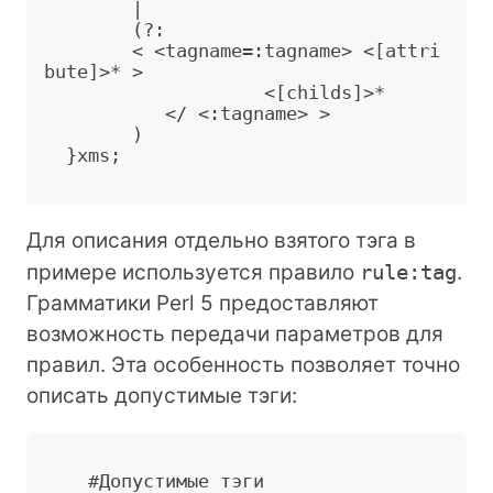
        |

        (?:

        < <tagname=:tagname> <[attri
bute]>* 
>
                    <[childs]>*

           </ <:tagname> 
>
        )

  }xms;

Для описания отдельно взятого тэга в
примере используется правило
rule:tag
.
Грамматики Perl 5 предоставляют
возможность передачи параметров для
правил. Эта особенность позволяет точно
описать допустимые тэги:
    #Допустимые тэги
