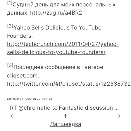
[
1
]
Судный день для моих персональных
данных.
http://zag.ru/a4BR2
[
2
]
Yahoo Sells Delicious To YouTube
Founders.
http://techcrunch.com/2011/04/27/yahoo-
sells-delicious-to-youtube-founders/
[
3
]
Последнее сообщение в твитере
cliqset.com.
http://twitter.com/#!/cliqset/status/1225387
zag.im
/a4BY1
10:00 on 2011-04-28
RT @chromatic_x: Fantastic discussion of the status of #perl 6: http://irclog.perlgeek.de/perl6/2011-04-25#i_3595398
←
↑
→
Лапшеедка