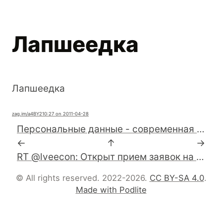
Лапшеедка
Лапшеедка
zag.im
/a4BY2
10:27 on 2011-04-28
Персональные данные - современная Анна Каренина ?
←
↑
→
RT @lveecon: Открыт прием заявок на #LVEE 2011 - http://lvee.org/ru/news/87
© All rights reserved. 2022-2026.
CC BY-SA 4.0
.
Made with Podlite