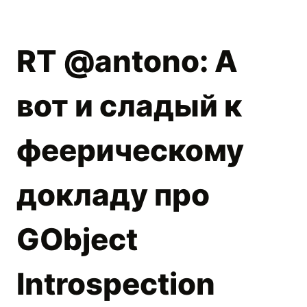
RT @antono: А
вот и сладый к
феерическому
докладу про
GObject
Introspection