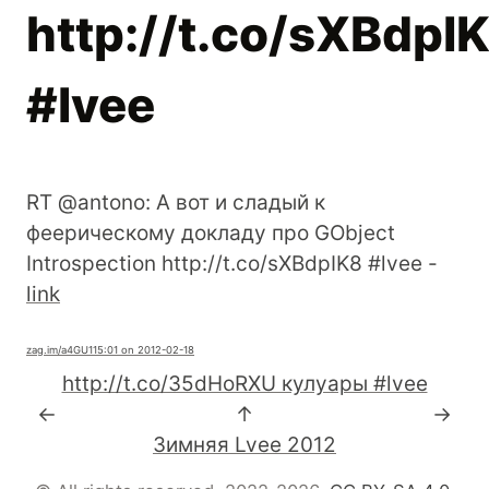
http://t.co/sXBdpI
#lvee
RT @antono: А вот и сладый к
феерическому докладу про GObject
Introspection http://t.co/sXBdpIK8 #lvee -
link
zag.im
/a4GU1
15:01 on 2012-02-18
http://t.co/35dHoRXU кулуары #lvee
←
↑
→
Зимняя Lvee 2012