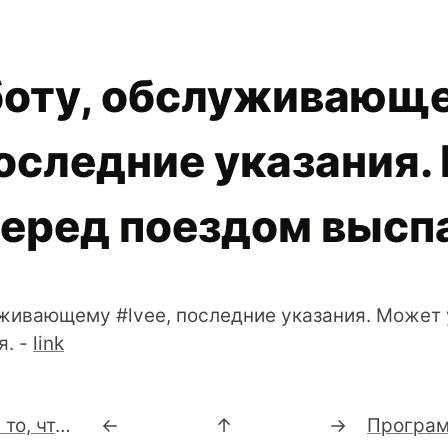
боту, обслуживающ
последние указания
перед поездом высп
уживающему #lvee, последние указания. Может
я. -
link
D: - "Несмотря на то, что у вас есть опыт разработки на perl 6, я сразу предупреждаю, что ни сейчас, и не в перспективе, наша система не будет переписана на perl 6". In mind: "Никогда не говори никогда !" #perl6
←
↑
→