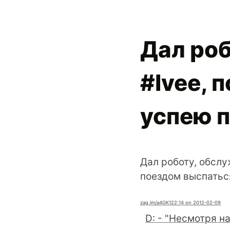
Дал ро
#lvee, 
успею 
Дал роботу, обсл
поездом выспатьс
zag.im
/a4GK1
22:14 on 2012-02-09