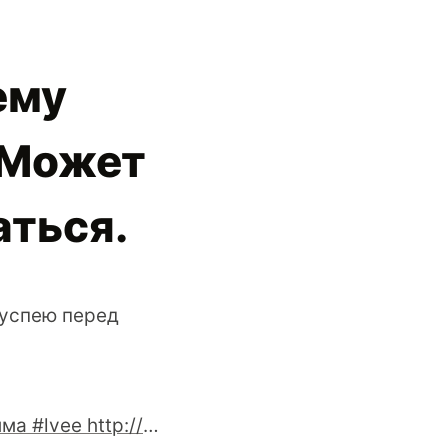
ему
. Может
аться.
 успею перед
Программа #lvee http://t.co/sR2OrO5u http://t.co/e5vUDUT9